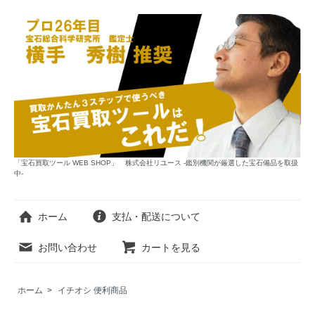
「宝石買取ツール WEB SHOP」 株式会社リユース -鑑別機関が厳選した宝石備品を取扱
中-
ホーム
支払・配送について
お問い合わせ
カートを見る
ホーム
>
イチオシ 便利商品