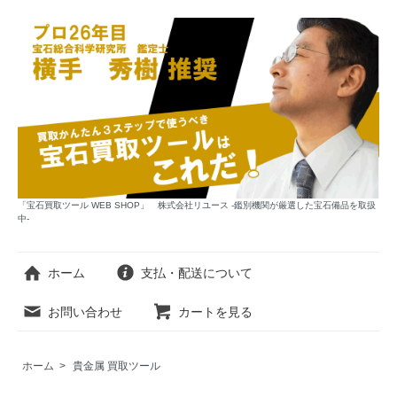
「宝石買取ツール WEB SHOP」 株式会社リユース -鑑別機関が厳選した宝石備品を取扱
中-
ホーム
支払・配送について
お問い合わせ
カートを見る
ホーム
>
貴金属 買取ツール